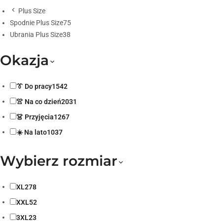
Plus Size
Spodnie Plus Size
75
Ubrania Plus Size
38
Okazja
👔
Do pracy
1542
👚
Na co dzień
2031
👗
Przyjęcia
1267
☀️
Na lato
1037
Wybierz rozmiar
XL
278
XXL
52
3XL
23