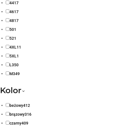
44
17
46
17
48
17
50
1
52
1
4XL
11
5XL
1
L
350
M
349
Kolor
beżowy
412
brązowy
316
czarny
409