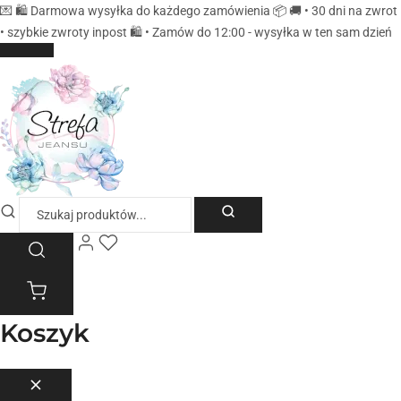
💌 🛍️ Darmowa wysyłka do każdego zamówienia 📦 🚚 • 30 dni na zwrot
• szybkie zwroty inpost 🛍️ • Zamów do 12:00 - wysyłka w ten sam dzień
Koszyk