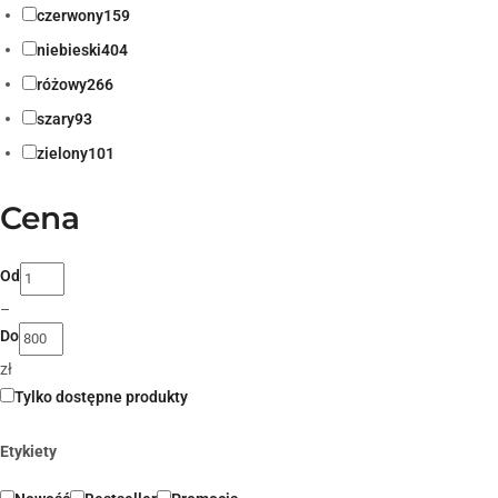
czerwony
159
niebieski
404
różowy
266
szary
93
zielony
101
Cena
Od
–
Do
zł
Tylko dostępne produkty
Etykiety