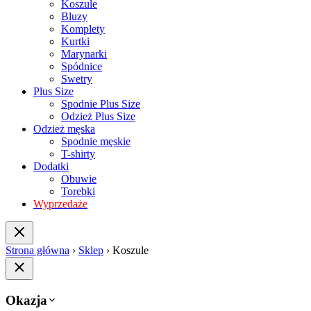
Koszule
Bluzy
Komplety
Kurtki
Marynarki
Spódnice
Swetry
Plus Size
Spodnie Plus Size
Odzież Plus Size
Odzież męska
Spodnie męskie
T-shirty
Dodatki
Obuwie
Torebki
Wyprzedaże
Strona główna
›
Sklep
›
Koszule
Okazja