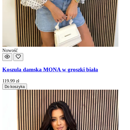
Nowość
Koszula damska MONA w groszki biała
119.99
zł
Do koszyka