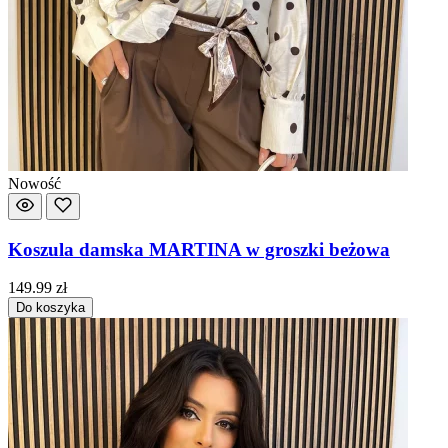
Nowość
Koszula damska MARTINA w groszki beżowa
149.99
zł
Do koszyka