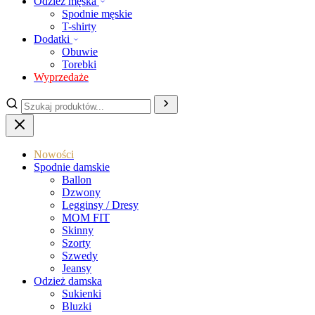
Odzież męska
Spodnie męskie
T-shirty
Dodatki
Obuwie
Torebki
Wyprzedaże
Nowości
Spodnie damskie
Ballon
Dzwony
Legginsy / Dresy
MOM FIT
Skinny
Szorty
Szwedy
Jeansy
Odzież damska
Sukienki
Bluzki