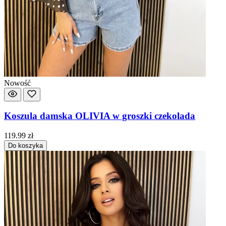
Nowość
Koszula damska OLIVIA w groszki czekolada
119.99
zł
Do koszyka