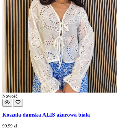
Nowość
Koszula damska ALIS ażurowa biała
99.99
zł