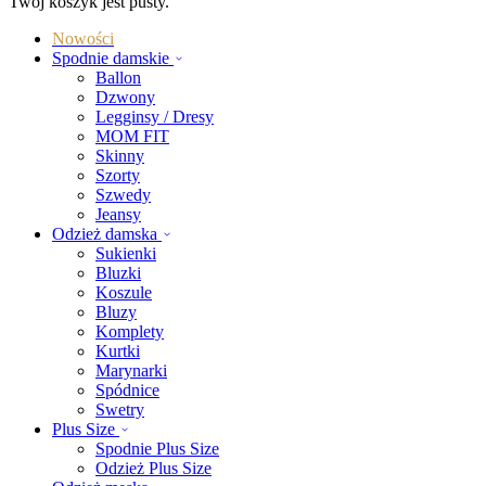
Twój koszyk jest pusty.
Nowości
Spodnie damskie
Ballon
Dzwony
Legginsy / Dresy
MOM FIT
Skinny
Szorty
Szwedy
Jeansy
Odzież damska
Sukienki
Bluzki
Koszule
Bluzy
Komplety
Kurtki
Marynarki
Spódnice
Swetry
Plus Size
Spodnie Plus Size
Odzież Plus Size