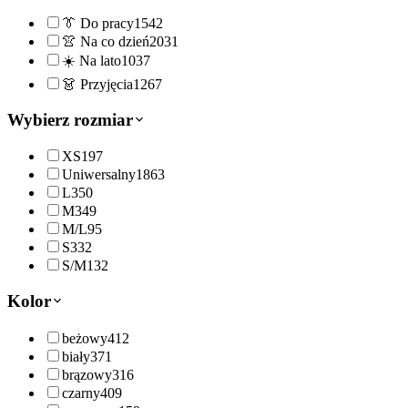
👔
Do pracy
1542
👚
Na co dzień
2031
☀️
Na lato
1037
👗
Przyjęcia
1267
Wybierz rozmiar
XS
197
Uniwersalny
1863
L
350
M
349
M/L
95
S
332
S/M
132
Kolor
beżowy
412
biały
371
brązowy
316
czarny
409