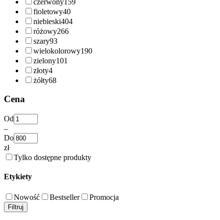
czerwony
159
fioletowy
40
niebieski
404
różowy
266
szary
93
wielokolorowy
190
zielony
101
złoty
4
żółty
68
Cena
Od
–
Do
zł
Tylko dostępne produkty
Etykiety
Nowość
Bestseller
Promocja
Filtruj