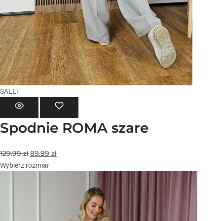
SALE!
Spodnie ROMA szare
129.99
zł
89.99
zł
Wybierz rozmiar