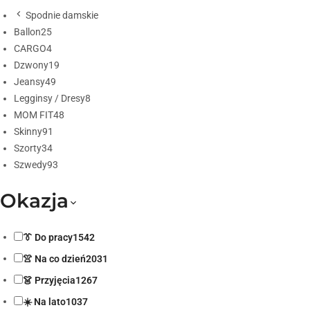
Spodnie damskie
Ballon
25
CARGO
4
Dzwony
19
Jeansy
49
Legginsy / Dresy
8
MOM FIT
48
Skinny
91
Szorty
34
Szwedy
93
Okazja
👔
Do pracy
1542
👚
Na co dzień
2031
👗
Przyjęcia
1267
☀️
Na lato
1037