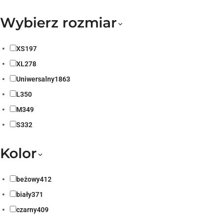
Wybierz rozmiar
XS
197
XL
278
Uniwersalny
1863
L
350
M
349
S
332
Kolor
beżowy
412
biały
371
czarny
409