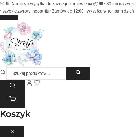
💌 🛍️ Darmowa wysyłka do każdego zamówienia 📦 🚚 • 30 dni na zwrot
• szybkie zwroty inpost 🛍️ • Zamów do 12:00 - wysyłka w ten sam dzień
Koszyk