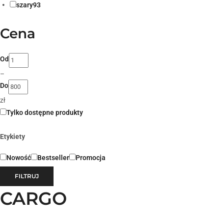
szary
93
Cena
Od
–
Do
zł
Tylko dostępne produkty
Etykiety
Nowość
Bestseller
Promocja
FILTRUJ
CARGO