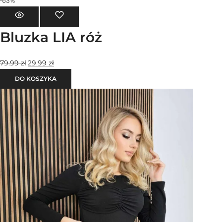
-63%
Bluzka LIA róż
79.99
zł
29.99
zł
DO KOSZYKA