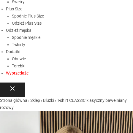
Swetry
Plus Size
Spodnie Plus Size
Odzież Plus Size
Odzież męska
Spodnie męskie
T-shirty
Dodatki
Obuwie
Torebki
Wyprzedaże
Strona główna
›
Sklep
›
Bluzki
›
T-shirt CLASSIC klasyczny bawełniany
różowy