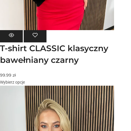
T-shirt CLASSIC klasyczny
bawełniany czarny
99.99
zł
Wybierz opcje