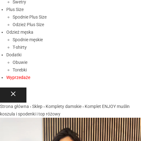
Swetry
Plus Size
Spodnie Plus Size
Odzież Plus Size
Odzież męska
Spodnie męskie
T-shirty
Dodatki
Obuwie
Torebki
Wyprzedaże
Strona główna
›
Sklep
›
Komplety damskie
›
Komplet ENJOY muślin
koszula i spodenki i top różowy