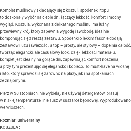
Komplet muślinowy składający się z koszuli, spodenek i topu
to doskonały wybór na ciepłe dni, łączący lekkość, komfort i modny
wygląd. Koszula, wykonana z delikatnego muślinu, ma luźny,
przewiewny krój, który zapewnia wygodę i swobodę, idealnie
komponując się z resztą zestawu. Spodenki o lekkim fasonie dodają
zestawowi luzu i świeżości, a top – prosty, ale stylowy – dopełnia całość,
tworząc elegancki, ale casualowy look. Dzięki lekkości materiału,
komplet jest idealny na gorące dni, zapewniając komfort noszenia,
a przy tym prezentując się elegancko i kobieco. To must-have na wiosnę
i lato, który sprawdzi się zarówno na plaży, jak i na spotkaniach
ze znajomymi.
Pierz w 30 stopniach, nie wybielaj, nie używaj detergentów, prasuj
w niskiej temperaturze i nie susz w suszarce bębnowej. Wyprodukowano
we Włoszech.
Rozmiar: uniwersalny
KOSZULA :