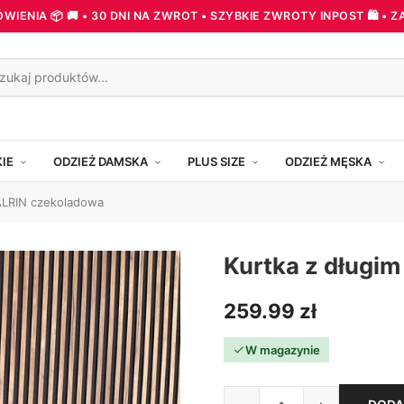
ENIA 📦 🚚 • 30 DNI NA ZWROT • SZYBKIE ZWROTY INPOST 🛍️ •
KIE
ODZIEŻ DAMSKA
PLUS SIZE
ODZIEŻ MĘSKA
ALRIN czekoladowa
Kurtka z długi
259.99
zł
W magazynie