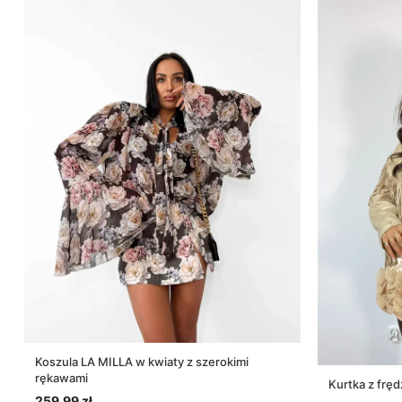
Koszula LA MILLA w kwiaty z szerokimi
rękawami
Kurtka z fr
259.99
zł