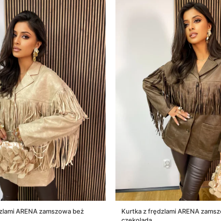
ędzlami ARENA zamszowa beż
Kurtka z frędzlami ARENA zams
czekolada