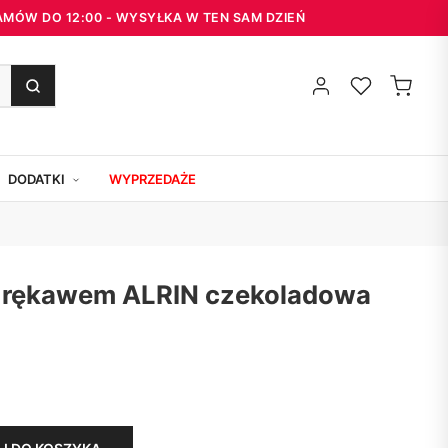
 ZAMÓW DO 12:00 - WYSYŁKA W TEN SAM DZIEŃ
DODATKI
WYPRZEDAŻE
m rękawem ALRIN czekoladowa