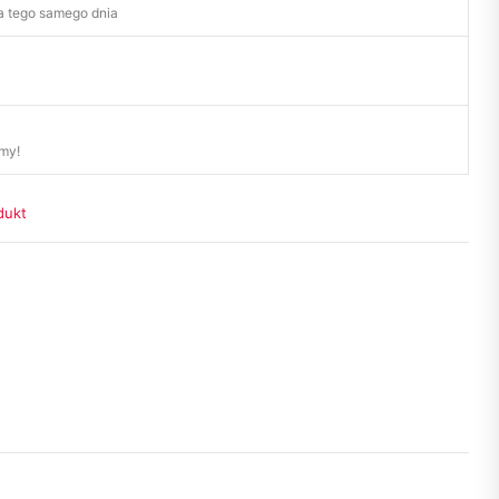
 tego samego dnia
my!
dukt