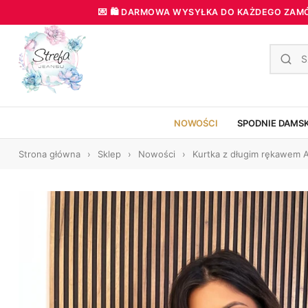
💌 🛍️ DARMOWA WYSYŁKA DO KAŻDEGO ZAMÓWI
NOWOŚCI
SPODNIE DAMS
Strona główna
›
Sklep
›
Nowości
›
Kurtka z długim rękawem 