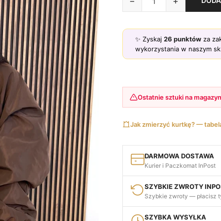
−
+
DODA
✨ Zyskaj
26
punktów
za zak
wykorzystania w naszym skl
Ostatnie sztuki na magazyn
Jak zmierzyć kurtkę? — tabe
DARMOWA DOSTAWA
Kurier i Paczkomat InPost
SZYBKIE ZWROTY INP
Szybkie zwroty — płacisz t
SZYBKA WYSYŁKA