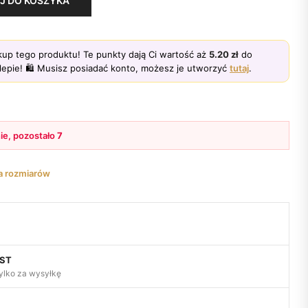
J DO KOSZYKA
up tego produktu! Te punkty dają Ci wartość aż
5.20
zł
do
epie! 🛍️ Musisz posiadać konto, możesz je utworzyć
tutaj
.
ie, pozostało
7
la rozmiarów
OST
ylko za wysyłkę