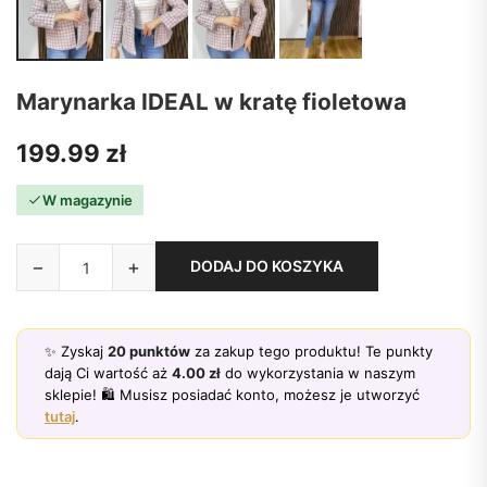
Marynarka IDEAL w kratę fioletowa
199.99
zł
W magazynie
−
+
DODAJ DO KOSZYKA
✨ Zyskaj
20
punktów
za zakup tego produktu! Te punkty
dają Ci wartość aż
4.00
zł
do wykorzystania w naszym
sklepie! 🛍️ Musisz posiadać konto, możesz je utworzyć
tutaj
.