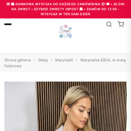
💌 🛍️ DARMOWA WYSYŁKA DO KAŻDEGO ZAMÓWIENIA 📦 🚚 • 30 DNI
NA ZWROT • SZYBKIE ZWROTY INPOST 🛍️ • ZAMÓW DO 12:00 -
WYSYŁKA W TEN SAM DZIEŃ
Strona główna
›
Sklep
›
Marynarki
›
Marynarka IDEAL w kratę
fioletowa