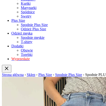
Kurtki
Marynarki
Spódnice
Swetry
Plus Size
Spodnie Plus Size
Odzież Plus Size
Odzież męska
Spodnie męskie
T-shirty
Dodatki
Obuwie
Torebki
Wyprzedaże
Strona główna
›
Sklep
›
Plus Size
›
Spodnie Plus Size
›
Spodnie PLU