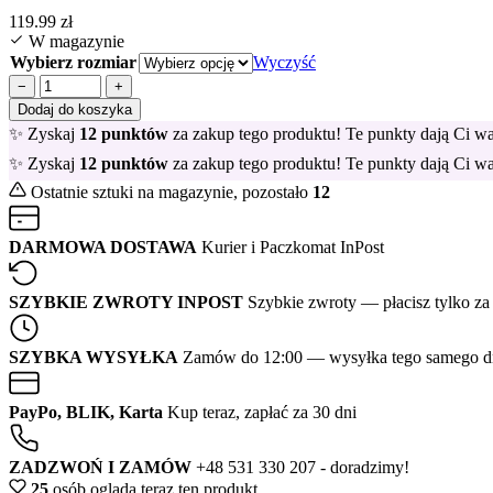
119.99
zł
W magazynie
Wybierz rozmiar
Wyczyść
−
+
Dodaj do koszyka
✨ Zyskaj
12
punktów
za zakup tego produktu! Te punkty dają Ci w
✨ Zyskaj
12
punktów
za zakup tego produktu! Te punkty dają Ci w
Ostatnie sztuki na magazynie, pozostało
12
DARMOWA DOSTAWA
Kurier i Paczkomat InPost
SZYBKIE ZWROTY INPOST
Szybkie zwroty — płacisz tylko za
SZYBKA WYSYŁKA
Zamów do 12:00 — wysyłka tego samego d
PayPo, BLIK, Karta
Kup teraz, zapłać za 30 dni
ZADZWOŃ I ZAMÓW
+48 531 330 207 - doradzimy!
25
osób ogląda teraz ten produkt