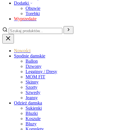
Dodatki
Obuwie
Torebki
Wyprzedaże
Nowości
Spodnie damskie
Ballon
Dzwony
Legginsy / Dresy
MOM FIT
Skinny
Szorty
Szwedy
Jeansy
Odzież damska
Sukienki
Bluzki
Koszule
Bluzy
Komplety