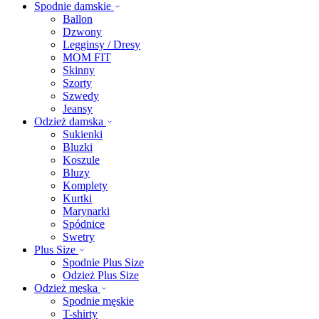
Spodnie damskie
Ballon
Dzwony
Legginsy / Dresy
MOM FIT
Skinny
Szorty
Szwedy
Jeansy
Odzież damska
Sukienki
Bluzki
Koszule
Bluzy
Komplety
Kurtki
Marynarki
Spódnice
Swetry
Plus Size
Spodnie Plus Size
Odzież Plus Size
Odzież męska
Spodnie męskie
T-shirty