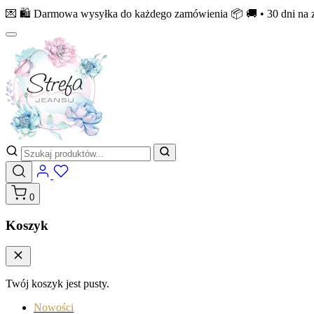
💌 🛍️ Darmowa wysyłka do każdego zamówienia 📦 🚚 • 30 dni na zw
0
Koszyk
Twój koszyk jest pusty.
Nowości