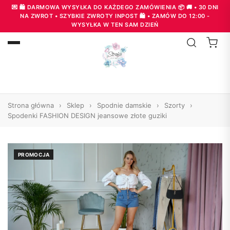
💌 🛍️ DARMOWA WYSYŁKA DO KAŻDEGO ZAMÓWIENIA 📦 🚚 • 30 DNI
NA ZWROT • SZYBKIE ZWROTY INPOST 🛍️ • ZAMÓW DO 12:00 -
WYSYŁKA W TEN SAM DZIEŃ
Strona główna
›
Sklep
›
Spodnie damskie
›
Szorty
›
Spodenki FASHION DESIGN jeansowe złote guziki
PROMOCJA