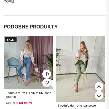
PODOBNE PRODUKTY
SALE!
Spodnie MOM FIT VS MISS jasne
gładkie
Pierwotna cena wynosiła: 149.99 zł.
Aktualna cena wynosi: 49.99 zł.
49.99
zł
149.99
zł
Spodnie damskie jeansowe