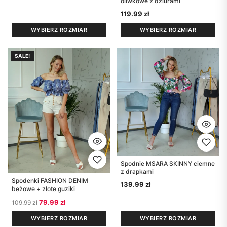
oliwkowe z dziurami
119.99
zł
WYBIERZ ROZMIAR
WYBIERZ ROZMIAR
SALE!
Spodnie MSARA SKINNY ciemne
z drapkami
Spodenki FASHION DENIM
139.99
zł
beżowe + złote guziki
Pierwotna cena wynosiła: 109.99 zł.
Aktualna cena wynosi: 79.99 zł.
79.99
zł
109.99
zł
WYBIERZ ROZMIAR
WYBIERZ ROZMIAR