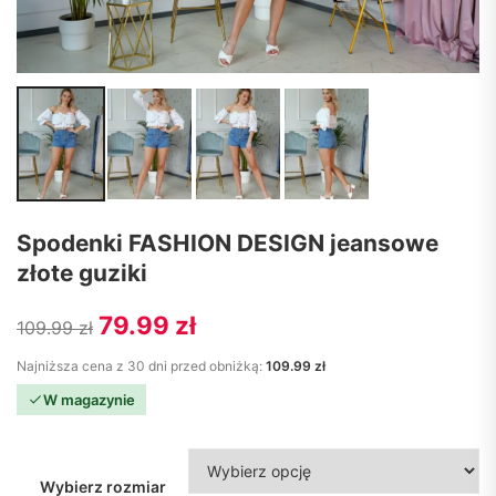
Spodenki FASHION DESIGN jeansowe
złote guziki
Pierwotna cena wynosiła: 109.99 
Aktualna cena wynosi: 79
79.99
zł
109.99
zł
Najniższa cena z 30 dni przed obniżką:
109.99
zł
W magazynie
Wybierz rozmiar