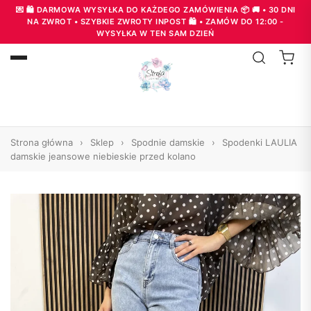
💌 🛍️ DARMOWA WYSYŁKA DO KAŻDEGO ZAMÓWIENIA 📦 🚚 • 30 DNI
NA ZWROT • SZYBKIE ZWROTY INPOST 🛍️ • ZAMÓW DO 12:00 -
WYSYŁKA W TEN SAM DZIEŃ
Strona główna
›
Sklep
›
Spodnie damskie
›
Spodenki LAULIA
damskie jeansowe niebieskie przed kolano