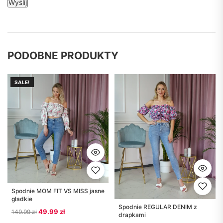
PODOBNE PRODUKTY
SALE!
Spodnie MOM FIT VS MISS jasne
gładkie
Spodnie REGULAR DENIM z
Pierwotna cena wynosiła: 149.99 zł.
Aktualna cena wynosi: 49.99 zł.
49.99
zł
149.99
zł
drapkami