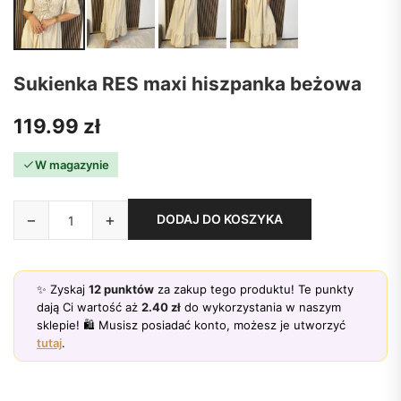
Sukienka RES maxi hiszpanka beżowa
119.99
zł
W magazynie
−
+
DODAJ DO KOSZYKA
✨ Zyskaj
12
punktów
za zakup tego produktu! Te punkty
dają Ci wartość aż
2.40
zł
do wykorzystania w naszym
sklepie! 🛍️ Musisz posiadać konto, możesz je utworzyć
tutaj
.