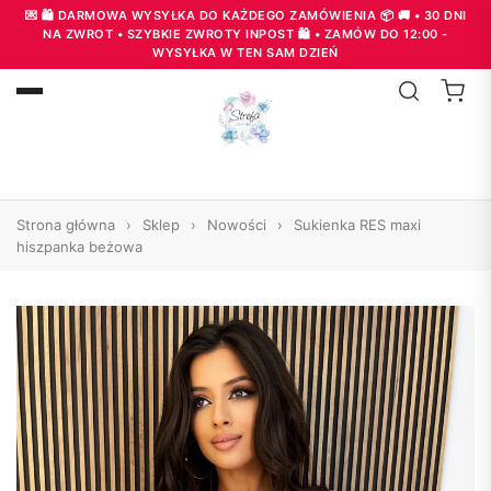
💌 🛍️ DARMOWA WYSYŁKA DO KAŻDEGO ZAMÓWIENIA 📦 🚚 • 30 DNI
NA ZWROT • SZYBKIE ZWROTY INPOST 🛍️ • ZAMÓW DO 12:00 -
WYSYŁKA W TEN SAM DZIEŃ
Strona główna
›
Sklep
›
Nowości
›
Sukienka RES maxi
hiszpanka beżowa