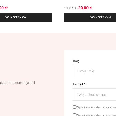
rwotna cena wynosiła: 109.99 zł.
Aktualna cena wynosi: 69.99 zł.
Pierwotna cena wynosi
Aktualna cena
99
zł
29.99
zł
109.99
zł
DO KOSZYKA
DO KOSZYKA
Imię
ściami, promocjami i
E-mail *
Wyrażam zgodę na przetwar
Wyrażam zgodę na otrzymyw