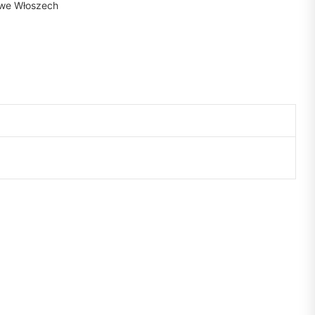
o we Włoszech