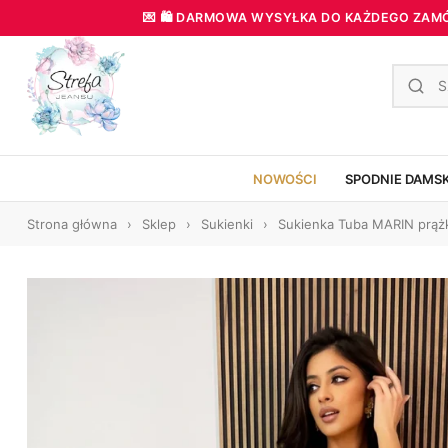
💌 🛍️ DARMOWA WYSYŁKA DO KAŻDEGO ZAMÓWI
NOWOŚCI
SPODNIE DAMS
Strona główna
›
Sklep
›
Sukienki
›
Sukienka Tuba MARIN prąż