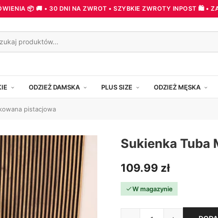
ENIA 📦 🚚 • 30 DNI NA ZWROT • SZYBKIE ZWROTY INPOST 🛍️ •
KIE
ODZIEŻ DAMSKA
PLUS SIZE
ODZIEŻ MĘSKA
kowana pistacjowa
Sukienka Tuba 
109.99
zł
W magazynie