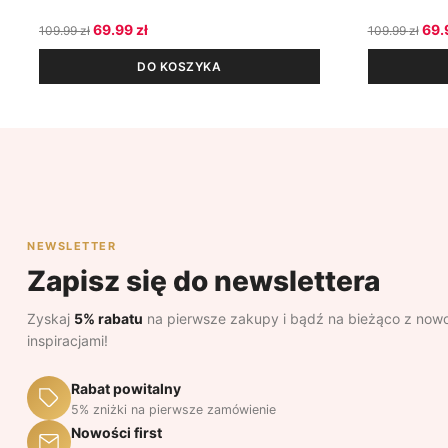
Pierwotna cena wynosiła: 109.99 zł.
Aktualna cena wynosi: 69.99 zł.
Pie
69.99
zł
69.
109.99
zł
109.99
zł
DO KOSZYKA
NEWSLETTER
Zapisz się do newslettera
Zyskaj
5% rabatu
na pierwsze zakupy i bądź na bieżąco z nowo
inspiracjami!
Rabat powitalny
5% zniżki na pierwsze zamówienie
Nowości first