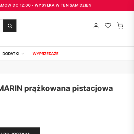
 ZAMÓW DO 12:00 - WYSYŁKA W TEN SAM DZIEŃ
DODATKI
WYPRZEDAŻE
MARIN prążkowana pistacjowa