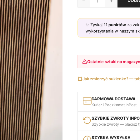
−
+
DODA
✨ Zyskaj
11
punktów
za zak
wykorzystania w naszym skl
Ostatnie sztuki na magazyn
Jak zmierzyć sukienkę? — ta
DARMOWA DOSTAWA
Kurier i Paczkomat InPost
SZYBKIE ZWROTY INP
Szybkie zwroty — płacisz t
SZYBKA WYSYŁKA