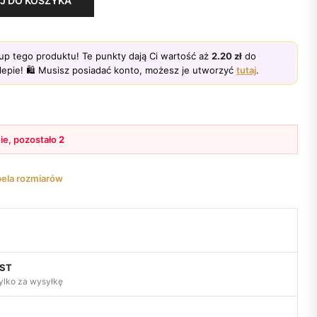
J DO KOSZYKA
up tego produktu! Te punkty dają Ci wartość aż
2.20
zł
do
epie! 🛍️ Musisz posiadać konto, możesz je utworzyć
tutaj
.
ie, pozostało
2
bela rozmiarów
OST
ylko za wysyłkę