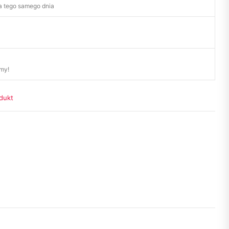
 tego samego dnia
my!
dukt