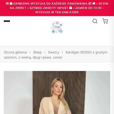
💌 🛍️ DARMOWA WYSYŁKA DO KAŻDEGO ZAMÓWIENIA 📦 🚚 • 30 DNI
NA ZWROT • SZYBKIE ZWROTY INPOST 🛍️ • ZAMÓW DO 12:00 -
WYSYŁKA W TEN SAM DZIEŃ
Strona główna
›
Sklep
›
Swetry
›
Kardigan ROSSO z grubym
splotem, z wełną, długi rękaw, camel