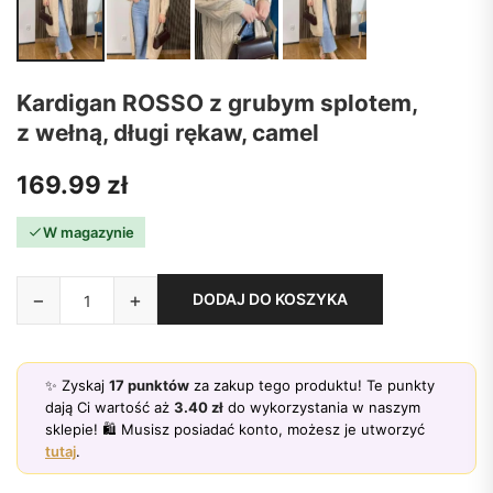
Kardigan ROSSO z grubym splotem,
z wełną, długi rękaw, camel
169.99
zł
W magazynie
−
+
DODAJ DO KOSZYKA
✨ Zyskaj
17
punktów
za zakup tego produktu! Te punkty
dają Ci wartość aż
3.40
zł
do wykorzystania w naszym
sklepie! 🛍️ Musisz posiadać konto, możesz je utworzyć
tutaj
.