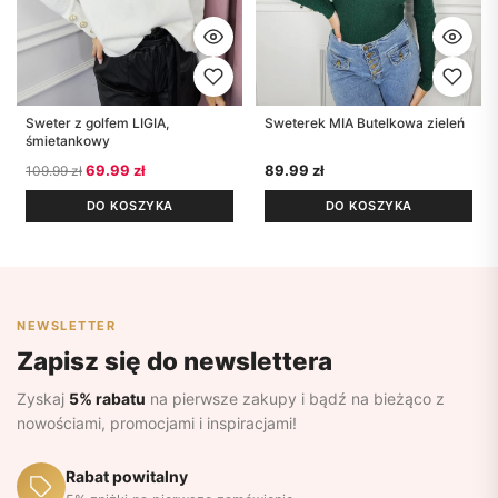
Sweter z golfem LIGIA,
Sweterek MIA Butelkowa zieleń
śmietankowy
Pierwotna cena wynosiła: 109.99 zł.
Aktualna cena wynosi: 69.99 zł.
69.99
zł
89.99
zł
109.99
zł
DO KOSZYKA
DO KOSZYKA
NEWSLETTER
Zapisz się do newslettera
Zyskaj
5% rabatu
na pierwsze zakupy i bądź na bieżąco z
nowościami, promocjami i inspiracjami!
Rabat powitalny