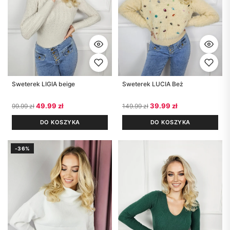
Sweterek LIGIA beige
Sweterek LUCIA Beż
Pierwotna cena wynosiła: 99.99 zł.
Aktualna cena wynosi: 49.99 zł.
Pierwotna cena wynosiła
Aktualna cena w
49.99
zł
39.99
zł
99.99
zł
149.99
zł
DO KOSZYKA
DO KOSZYKA
-36%