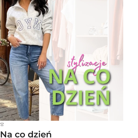
👚
Na co dzień